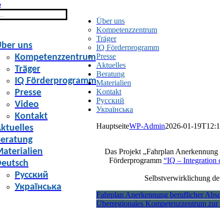
Über uns
Kompetenzzentrum
Träger
ber uns
IQ Förderprogramm
Presse
Kompetenzzentrum
Aktuelles
Träger
Beratung
IQ Förderprogramm
Materialien
Kontakt
Presse
Русский
Video
Українська
Kontakt
Hauptseite
WP-Admin
2026-01-19T12:1
ktuelles
eratung
aterialien
Das Projekt „Fahrplan Anerkennung 
Förderprogramm
“IQ – Integration 
eutsch
Русский
Selbstverwirklichung d
Українська
Fahrplan Anerkennung beruflicher Absch
Überregionales Kompetenzzentrum zur 