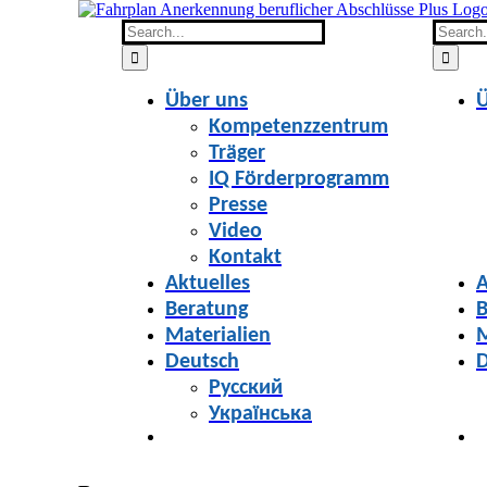
Skip
to
Search
Search
content
for:
for:
Über uns
Ü
Kompetenzzentrum
Träger
IQ Förderprogramm
Presse
Video
Kontakt
Aktuelles
A
Beratung
B
Materialien
M
Deutsch
D
Русский
Українська