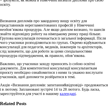
– зрозуміти, як можна в Німеччині визнати дипломи про свою
освіту.
Визнання дипломів про закордонну вищу освіту для
представників нерегламентованих професій у Німеччині
необов’язкова процедура. Але якщо диплом визнано, то шансів
знайти відповідну роботу на німецькому ринку праці більше.
Групова консультація починається із загальної інформації. Після
чого учасники розподіляються по групах. Окремо відбуваються
консультації для педагогів, медиків, інженерів та архітекторів,
слід зазначити, що для роботи за цими спеціальностями
процедура підтвердження, як правило, обов’язкова.
Важливо, що учасники заходу приносять із собою освітні
документи. Для компетентної консультації консультанткам
проєкту необхідно ознайомитися з ними та уважно вислухати
учасників, щоб допомогти розібратися в темі.
Акція «Визнання дипломів: запитання&відповіді» продовжиться
і в лютому. Заплановані зустрічі 14 та 28 лютого. Будь ласка,
зареєструйтеся для участі в нашому
календарі
.
Facebook
X
Bluesky
Reddit
LinkedIn
WhatsApp
Telegram
Tumblr
Xing
Email
Copy
Related Posts
Link