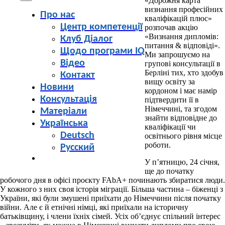
«Дорожня карта
визнання професійних
Про нас
кваліфікацій плюс»
Центр компетенції
розпочав акцію
«Визнання дипломів:
Клуб Діалог
питання & відповіді».
Щодо програми IQ
Ми запрошуємо на
Відео
групові консультації в
Берліні тих, хто здобув
Контакт
вищу освіту за
Новини
кордоном і має намір
Консультація
підтвердити її в
Німеччині, та згодом
Матеріали
знайти відповідне до
Українська
кваліфікації чи
Deutsch
освітнього рівня місце
роботи.
Русский
У п’ятницю, 24 січня,
ще до початку
робочого дня в офісі проєкту FAbA+ починають збиратися люди.
У кожного з них своя історія міграції. Більша частина – біженці з
України, які були змушені приїхати до Німеччини після початку
війни. Але є й етнічні німці, які приїхали на історичну
батьківщину, і члени їхніх сімей. Усіх об’єднує спільний інтерес