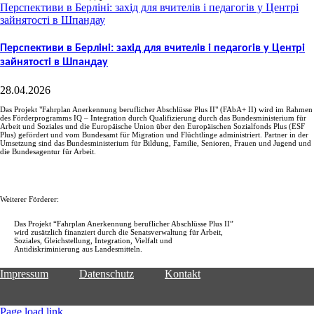
Перспективи в Берліні: захід для вчителів і педагогів у Центрі
зайнятості в Шпандау
Перспективи в Берліні: захід для вчителів і педагогів у Центрі
зайнятості в Шпандау
28.04.2026
Das Projekt "Fahrplan Anerkennung beruflicher Abschlüsse Plus II" (FAbA+ II) wird im Rahmen
des Förderprogramms IQ – Integration durch Qualifizierung durch das Bundesministerium für
Arbeit und Soziales und die Europäische Union über den Europäischen Sozialfonds Plus (ESF
Plus) gefördert und vom Bundesamt für Migration und Flüchtlinge administriert. Partner in der
Umsetzung sind das Bundesministerium für Bildung, Familie, Senioren, Frauen und Jugend und
die Bundesagentur für Arbeit.
Weiterer Förderer:
Das Projekt “Fahrplan Anerkennung beruflicher Abschlüsse Plus II”
wird zusätzlich finanziert durch die Senatsverwaltung für Arbeit,
Soziales, Gleichstellung, Integration, Vielfalt und
Antidiskriminierung aus Landesmitteln.
Impressum
Datenschutz
Kontakt
Custom
Custom
Page load link