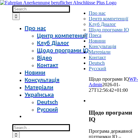
Skip
to
Search
Про нас
content
for:
Центр компетенції
Клуб Диалог
Про нас
Щодо програми IQ
Преса
Центр компетенції
Новини
Клуб Діалог
Консультація
Щодо програми IQ
Матеріали
Контакт
Відео
Deutsch
Контакт
Русский
Новини
Щодо програми IQ
WP-
Консультація
Admin
2026-01-
Матеріали
27T12:56:42+01:00
Українська
Deutsch
Русский
Щодо програми
IQ
Search
Програма державної
for:
підтримки IQ –