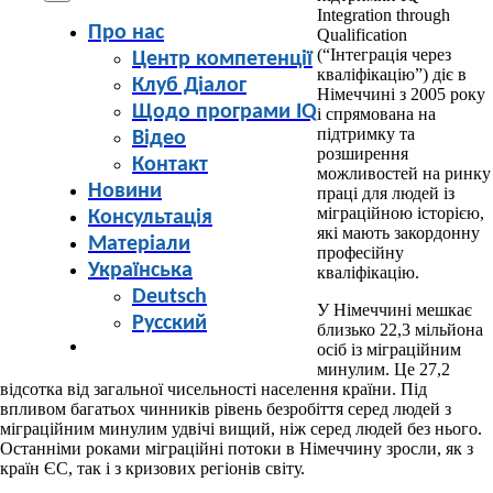
Integration through
Про нас
Qualification
(“Інтеграція через
Центр компетенції
кваліфікацію”) діє в
Клуб Діалог
Німеччині з 2005 року
Щодо програми IQ
і спрямована на
підтримку та
Відео
розширення
Контакт
можливостей на ринку
Новини
праці для людей із
міграційною історією,
Консультація
які мають закордонну
Матеріали
професійну
Українська
кваліфікацію.
Deutsch
У Німеччині мешкає
Русский
близько 22,3 мільйона
осіб із міграційним
минулим. Це 27,2
відсотка від загальної чисельності населення країни. Під
впливом багатьох чинників рівень безробіття серед людей з
міграційним минулим удвічі вищий, ніж серед людей без нього.
Останніми роками міграційні потоки в Німеччину зросли, як з
країн ЄС, так і з кризових регіонів світу.