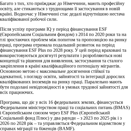
Багато з тих, хто приїжджає до Німеччини, мають професійну
освіту, але стикаються з труднощами її застосування в новій
країні. Водночас у Німеччині стає дедалі відчутнішою нестача
кваліфікованої робочої сили.
Після успіху програми IQ у період фінансування ESF
(Європейським Соціальним фондом) з 2014 по 2020 роки та на
тлі зростаючих проблем між попитом та пропозицією на ринку
праці, програма отримала подальший розвиток на період
фінансування ESF Plus по 2028 року. У цей період враховані та
використовуються досягнуті результати і розробляються нові
концепції та рішення для виявлення, застосування та сталого
закріплення в країні кваліфікаційного потенціалу мігрантів.
Основною метою є максимальне досягнення стійкої та
адекватної, з погляду освіти, зайнятості та інтеграції дорослих
кваліфікованих іноземців на ринку праці. Паралельно мають
бути подолані невідповідності в умовах трудової зайнятості для
всіх працюючих.
Програма, що діє у всіх 16 федеральних землях, фінансується
Федеральним міністерством праці та соціальних питань (BMAS)
і Європейським союзом через ESF Plus (Європейський
Соціальний фонд Плюс) у два раунди – з 2023 по 2025 рік і з
2026 по 2028 рік – та управляється Федеральним відомством у
справах міграції та біженців (BAMF).