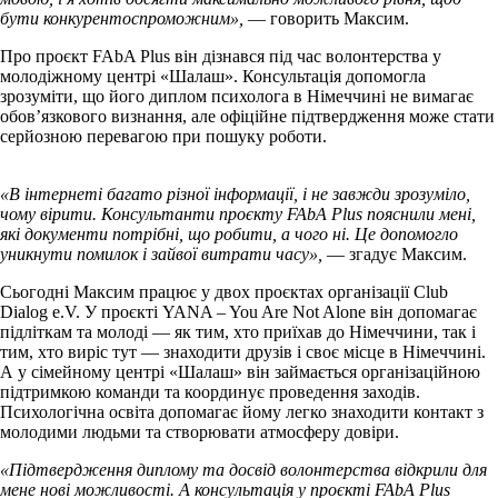
бути конкурентоспроможним»,
— говорить Максим.
Про проєкт FAbA Plus він дізнався під час волонтерства у
молодіжному центрі «Шалаш». Консультація допомогла
зрозуміти, що його диплом психолога в Німеччині не вимагає
обов’язкового визнання, але офіційне підтвердження може стати
серйозною перевагою при пошуку роботи.
«В інтернеті багато різної інформації, і не завжди зрозуміло,
чому вірити. Консультанти проєкту FAbA Plus пояснили мені,
які документи потрібні, що робити, а чого ні. Це допомогло
уникнути помилок і зайвої витрати часу»,
— згадує Максим.
Сьогодні Максим працює у двох проєктах організації Club
Dialog e.V. У проєкті YANA – You Are Not Alone він допомагає
підліткам та молоді — як тим, хто приїхав до Німеччини, так і
тим, хто виріс тут — знаходити друзів і своє місце в Німеччині.
А у сімейному центрі «Шалаш» він займається організаційною
підтримкою команди та координує проведення заходів.
Психологічна освіта допомагає йому легко знаходити контакт з
молодими людьми та створювати атмосферу довіри.
«Підтвердження диплому та досвід волонтерства відкрили для
мене нові можливості. А консультація у проєкті FAbA Plus