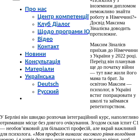
«Психологу з
іноземним дипломом
Про нас
неможливо знайти
Центр компетенції
роботу в Німеччині?»
Досвід Максима
Клуб Діалог
Зіналієва доводить
Щодо програми IQ
протилежне.
Відео
Максим Зіналієв
Контакт
приїхав до Німеччини
Новини
з України у 2022 році.
Консультація
Переїзд він планував
ще до початку війни
Матеріали
— тут вже жили його
Українська
мама та брат. За
Deutsch
освітою Максим —
психолог, в Україні
Русский
встиг попрацювати у
школі та займався
репетиторством.
У Берліні він швидко розпочав інтеграційний курс, наполегливо
отримавши місце без довгого очікування. Згодом склав іспит C1
— необов’язковий для більшості професій, але вкрай важливий
для психолога.
«Моя професія вимагає високого рівня володіння
мовою, і я хотів досягти максимально можливого рівня, щоб