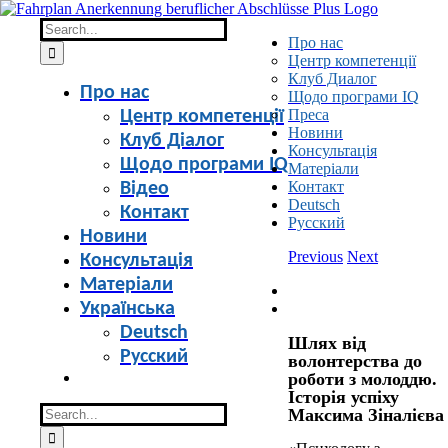
Skip
to
Search
Про нас
content
for:
Центр компетенції
Клуб Диалог
Про нас
Щодо програми IQ
Преса
Центр компетенції
Новини
Клуб Діалог
Консультація
Щодо програми IQ
Матеріали
Контакт
Відео
Deutsch
Контакт
Русский
Новини
Previous
Next
Консультація
Матеріали
View
Українська
Larger
Image
Deutsch
Шлях від
Русский
волонтерства до
роботи з молоддю.
Історія успіху
Search
Максима Зіналієва
for: