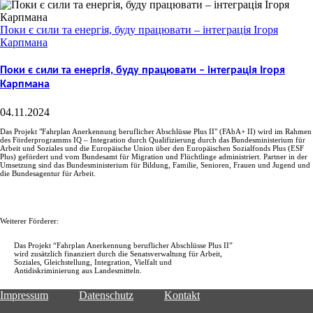
Поки є сили та енергія, буду працювати – інтеграція Ігоря
Карпмана
Поки є сили та енергія, буду працювати – інтеграція Ігоря
Карпмана
04.11.2024
Das Projekt "Fahrplan Anerkennung beruflicher Abschlüsse Plus II" (FAbA+ II) wird im Rahmen
des Förderprogramms IQ – Integration durch Qualifizierung durch das Bundesministerium für
Arbeit und Soziales und die Europäische Union über den Europäischen Sozialfonds Plus (ESF
Plus) gefördert und vom Bundesamt für Migration und Flüchtlinge administriert. Partner in der
Umsetzung sind das Bundesministerium für Bildung, Familie, Senioren, Frauen und Jugend und
die Bundesagentur für Arbeit.
Weiterer Förderer:
Das Projekt “Fahrplan Anerkennung beruflicher Abschlüsse Plus II”
wird zusätzlich finanziert durch die Senatsverwaltung für Arbeit,
Soziales, Gleichstellung, Integration, Vielfalt und
Antidiskriminierung aus Landesmitteln.
Impressum
Datenschutz
Kontakt