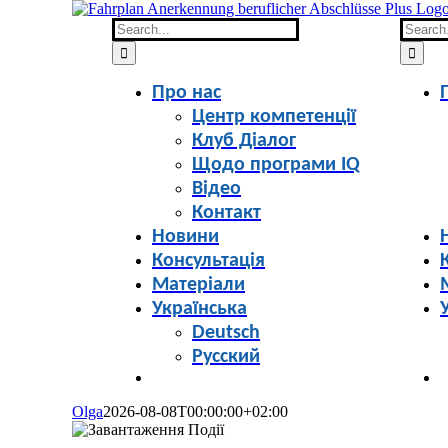
Skip
to
Search
Search
content
for:
for:
Про нас
Центр компетенції
Клуб Діалог
Щодо програми IQ
Відео
Контакт
Новини
Консультація
Матеріали
Українська
Deutsch
Русский
Olga
2026-08-08T00:00:00+02:00