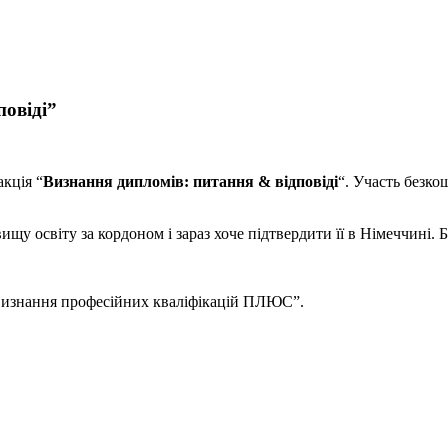
повіді”
акція “
Визнання дипломів: питання & відповіді
“. Участь безко
щу освіту за кордоном і зараз хоче підтвердити її в Німеччині. Б
 визнання професійних кваліфікацій ПЛЮС”.