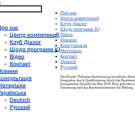
Про нас
Центр компетенції
Клуб Диалог
Про нас
Щодо програми IQ
Преса
Центр компетенції
Новини
Клуб Діалог
Консультація
Щодо програми IQ
Матеріали
Контакт
Відео
Deutsch
Контакт
Русский
Новини
Das Projekt "Fahrplan Anerkennung beruflicher Absc
Консультація
Integration durch Qualifizierung durch das Bundesmi
Europäischen Sozialfonds Plus (ESF Plus) gefördert 
Матеріали
Umsetzung sind das Bundesministerium für Bildung, 
Українська
Deutsch
Русский