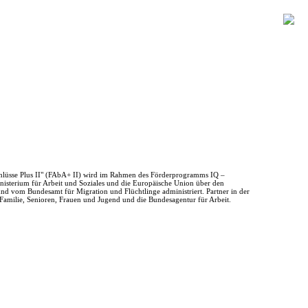
hlüsse Plus II" (FAbA+ II) wird im Rahmen des Förderprogramms IQ –
nisterium für Arbeit und Soziales und die Europäische Union über den
und vom Bundesamt für Migration und Flüchtlinge administriert. Partner in der
Familie, Senioren, Frauen und Jugend und die Bundesagentur für Arbeit.