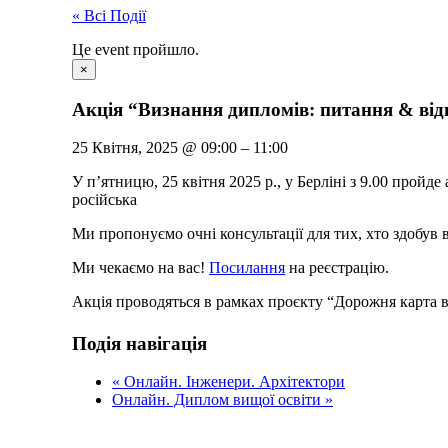
« Всі Події
Це event пройшло.
×
Акція “Визнання дипломів: питання & від
25 Квітня, 2025
@
09:00
–
11:00
У п’ятницю, 25 квітня 2025 р., у Берліні з 9.00 пройде 
російська
Ми пропонуємо очні консультації для тих, хто здобув ви
Ми чекаємо на вас!
Посилання
на реєстрацію.
Акція проводяться в рамках проєкту “Дорожня карта
Facebook
X
Bluesky
Reddit
LinkedIn
WhatsApp
Telegram
Tumblr
Xing
Email
Copy
Подія навігація
Link
«
Онлайн. Інженери. Архітектори
Онлайн. Диплом вищої освіти
»