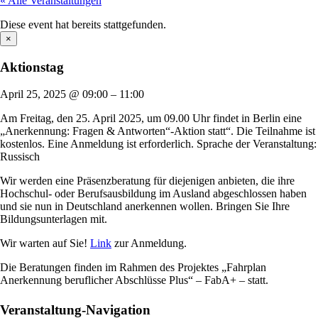
« Alle Veranstaltungen
Diese event hat bereits stattgefunden.
×
Aktionstag
April 25, 2025
@
09:00
–
11:00
Am Freitag, den 25. April 2025, um 09.00 Uhr findet in Berlin eine
„Anerkennung: Fragen & Antworten“-Aktion statt“. Die Teilnahme ist
kostenlos. Eine Anmeldung ist erforderlich. Sprache der Veranstaltung:
Russisch
Wir werden eine Präsenzberatung für diejenigen anbieten, die ihre
Hochschul- oder Berufsausbildung im Ausland abgeschlossen haben
und sie nun in Deutschland anerkennen wollen. Bringen Sie Ihre
Bildungsunterlagen mit.
Wir warten auf Sie!
Link
zur Anmeldung.
Die Beratungen finden im Rahmen des Projektes „Fahrplan
Anerkennung beruflicher Abschlüsse Plus“ – FabA+ – statt.
Facebook
X
Bluesky
Reddit
LinkedIn
WhatsApp
Telegram
Tumblr
Xing
Email
Copy
Veranstaltung-Navigation