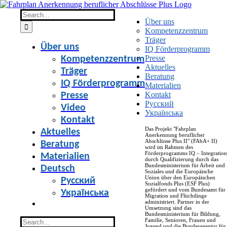
Skip
to
Search
Über uns
content
for:
Kompetenzzentrum
Träger
Über uns
IQ Förderprogramm
Presse
Kompetenzzentrum
Aktuelles
Träger
Beratung
IQ Förderprogramm
Materialien
Kontakt
Presse
Русский
Video
Українська
Kontakt
Das Projekt "Fahrplan
Aktuelles
Anerkennung beruflicher
Abschlüsse Plus II" (FAbA+ II)
Beratung
wird im Rahmen des
Förderprogramms IQ – Integration
Materialien
durch Qualifizierung durch das
Bundesministerium für Arbeit und
Deutsch
Soziales und die Europäische
Union über den Europäischen
Русский
Sozialfonds Plus (ESF Plus)
gefördert und vom Bundesamt für
Українська
Migration und Flüchtlinge
administriert. Partner in der
Umsetzung sind das
Bundesministerium für Bildung,
Search
Familie, Senioren, Frauen und
Jugend und die Bundesagentur für