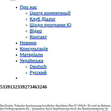
Про нас
Центр компетенції
Клуб Діалог
Щодо програми IQ
Відео
Контакт
Новини
Консультація
Матеріали
Українська
Deutsch
Русский
5339132339273463246
Facebook
X
Bluesky
Reddit
LinkedIn
WhatsApp
Telegram
Tumblr
Xing
Email
Copy
Das Projekt "Fahrplan Anerkennung beruflicher Abschlüsse Plus II" (FAbA+ II) wird im Rahmen
des Förderprogramms IQ – Integration durch Qualifizierung durch das Bundesministerium für
Link