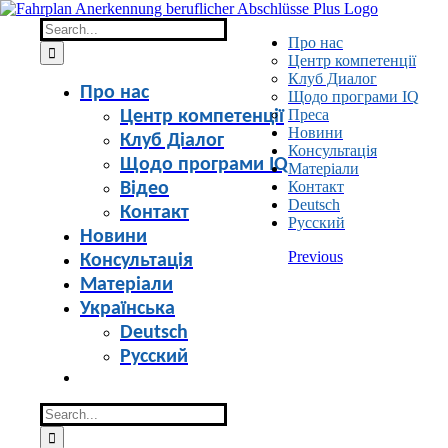
Skip
to
Search
Про нас
content
for:
Центр компетенції
Клуб Диалог
Про нас
Щодо програми IQ
Преса
Центр компетенції
Новини
Клуб Діалог
Консультація
Щодо програми IQ
Матеріали
Контакт
Відео
Deutsch
Контакт
Русский
Новини
Previous
Консультація
Матеріали
Українська
Deutsch
Русский
Search
for: