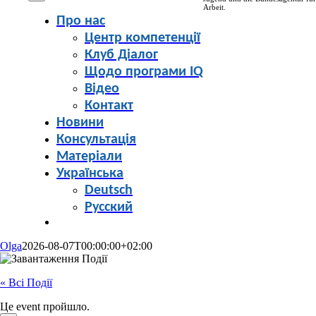
Arbeit.
Про нас
Центр компетенції
Клуб Діалог
Щодо програми IQ
Відео
Контакт
Новини
Консультація
Матеріали
Українська
Deutsch
Русский
Olga
2026-08-07T00:00:00+02:00
« Всі Події
Це event пройшло.