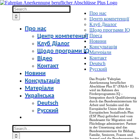
Skip
to
Search
Про нас
content
for:
Центр компетенції
Клуб Диалог
Про нас
Щодо програми IQ
Преса
Центр компетенції
Новини
Клуб Діалог
Консультація
Щодо програми IQ
Матеріали
Контакт
Відео
Deutsch
Контакт
Русский
Новини
Das Projekt "Fahrplan
Консультація
Anerkennung beruflicher
Abschlüsse Plus II" (FAbA+ II)
Матеріали
wird im Rahmen des
Förderprogramms IQ –
Українська
Integration durch Qualifizierung
durch das Bundesministerium für
Deutsch
Arbeit und Soziales und die
Europäische Union über den
Русский
Europäischen Sozialfonds Plus
(ESF Plus) gefördert und vom
Bundesamt für Migration und
Flüchtlinge administriert. Partner
Search
in der Umsetzung sind das
Bundesministerium für Bildung,
for:
Familie, Senioren, Frauen und
Jugend und die Bundesagentur für