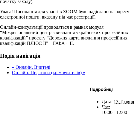
початку заходу).
Увага! Посилання для участі в ZOOM буде надіслано на адресу
електронної пошти, вказану під час реєстрації.
Онлайн-консультації проводяться в рамках модуля
“Міжрегіональний центр з визнання українських професійних
кваліфікацій” проєкту “Дорожня карта визнання професійних
кваліфікацій ПЛЮС II” – FAbA + II.
Facebook
X
Bluesky
Reddit
LinkedIn
WhatsApp
Telegram
Tumblr
Xing
Email
Copy
Подія навігація
Link
«
Онлайн. Вчителі
Онлайн. Педагоги (крім вчителів)
»
Подробиці
Дата:
13 Травня
Час:
10:00 - 12:00