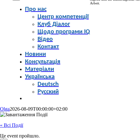
Arbeit.
Про нас
Центр компетенції
Клуб Діалог
Щодо програми IQ
Відео
Контакт
Новини
Консультація
Матеріали
Українська
Deutsch
Русский
Olga
2026-08-09T00:00:00+02:00
« Всі Події
Це event пройшло.