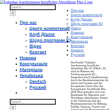
Skip
to
Search
Про нас
content
for:
Центр компетенції
Клуб Диалог
Про нас
Щодо програми IQ
Преса
Центр компетенції
Новини
Клуб Діалог
Консультація
Щодо програми IQ
Матеріали
Контакт
Відео
Deutsch
Контакт
Русский
Новини
Das Projekt "Fahrplan
Консультація
Anerkennung beruflicher
Abschlüsse Plus II" (FAbA+ II)
Матеріали
wird im Rahmen des
Förderprogramms IQ –
Українська
Integration durch Qualifizierung
durch das Bundesministerium für
Deutsch
Arbeit und Soziales und die
Europäische Union über den
Русский
Europäischen Sozialfonds Plus
(ESF Plus) gefördert und vom
Bundesamt für Migration und
Flüchtlinge administriert. Partner
Search
in der Umsetzung sind das
Bundesministerium für Bildung,
for:
Familie, Senioren, Frauen und
Jugend und die Bundesagentur für