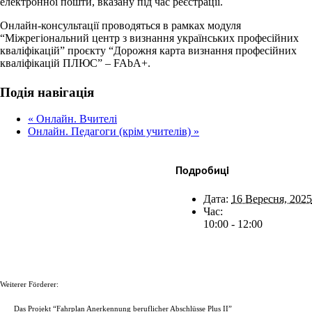
електронної пошти, вказану під час реєстрації.
Онлайн-консультації проводяться в рамках модуля
“Міжрегіональний центр з визнання українських професійних
кваліфікацій” проєкту “Дорожня карта визнання професійних
кваліфікацій ПЛЮС” – FAbA+.
Facebook
X
Bluesky
Reddit
LinkedIn
WhatsApp
Telegram
Tumblr
Xing
Email
Copy
Подія навігація
Link
«
Онлайн. Вчителі
Онлайн. Педагоги (крім учителів)
»
Подробиці
Дата:
16 Вересня, 2025
Час:
10:00 - 12:00
Weiterer Förderer:
Das Projekt “Fahrplan Anerkennung beruflicher Abschlüsse Plus II”