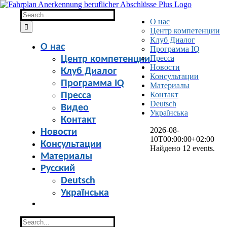
Skip
to
Search
О нас
content
for:
Центр компетенции
Клуб Диалог
О нас
Программа IQ
Пресса
Центр компетенции
Новости
Клуб Диалог
Консультации
Программа IQ
Материалы
Контакт
Пресса
Deutsch
Видео
Українська
Контакт
2026-08-
Новости
10T00:00:00+02:00
Консультации
Найдено 12 events.
Материалы
Русский
Deutsch
Українська
Search