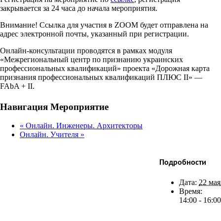
закрывается за 24 часа до начала мероприятия.
Внимание! Ссылка для участия в ZOOM будет отправлена на
адрес электронной почты, указанный при регистрации.
Онлайн-консультации проводятся в рамках модуля
«Межрегиональный центр по признанию украинских
профессиональных квалификаций» проекта «Дорожная карта
признания профессиональных квалификаций ПЛЮС II» —
FAbA + II.
Facebook
X
Bluesky
Reddit
LinkedIn
WhatsApp
Telegram
Tumblr
Xing
Email
Copy
Навигация Мероприятие
Link
«
Онлайн. Инженеры. Архитекторы
Онлайн. Учителя
»
Подробности
Дата:
22 мая
Время:
14:00 - 16:00