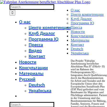
Skip
to
Search
О нас
content
for:
Центр компетенции
Клуб Диалог
О нас
Программа IQ
Пресса
Центр компетенции
Новости
Клуб Диалог
Консультации
Программа IQ
Материалы
Контакт
Пресса
Deutsch
Видео
Українська
Контакт
Das Projekt "Fahrplan
Новости
Anerkennung beruflicher
Abschlüsse Plus II" (FAbA+ II)
Консультации
wird im Rahmen des
Förderprogramms IQ –
Материалы
Integration durch Qualifizierung
durch das Bundesministerium
Русский
für Arbeit und Soziales und die
Europäische Union über den
Deutsch
Europäischen Sozialfonds Plus
(ESF Plus) gefördert und vom
Українська
Bundesamt für Migration und
Flüchtlinge administriert. Partner
in der Umsetzung sind das
Bundesministerium für Bildung,
Search
Familie, Senioren, Frauen und
Jugend und die Bundesagentur