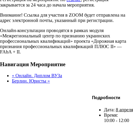
закрывается за 24 часа до начала мероприятия.
Внимание! Ссылка для участия в ZOOM будет отправлена на
адрес электронной почты, указанный при регистрации.
Онлайн-консультации проводятся в рамках модуля
«Межрегиональный центр по признанию украинских
профессиональных квалификаций» проекта «Дорожная карта
признания профессиональных квалификаций ПЛЮС II» —
FAbA + II.
Facebook
X
Bluesky
Reddit
LinkedIn
WhatsApp
Telegram
Tumblr
Xing
Email
Copy
Навигация Мероприятие
Link
«
Онлайн. Диплом ВУЗа
Берлин. Юристы
»
Подробности
Дата:
8 апреля
Время:
10:00 - 12:00