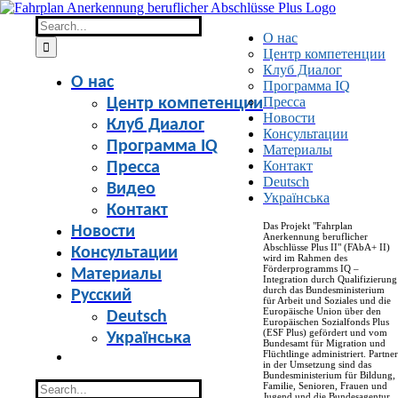
Skip
to
Search
О нас
content
for:
Центр компетенции
Клуб Диалог
О нас
Программа IQ
Пресса
Центр компетенции
Новости
Клуб Диалог
Консультации
Программа IQ
Материалы
Контакт
Пресса
Deutsch
Видео
Українська
Контакт
Das Projekt "Fahrplan
Новости
Anerkennung beruflicher
Abschlüsse Plus II" (FAbA+ II)
Консультации
wird im Rahmen des
Förderprogramms IQ –
Материалы
Integration durch Qualifizierung
durch das Bundesministerium
Русский
für Arbeit und Soziales und die
Europäische Union über den
Deutsch
Europäischen Sozialfonds Plus
(ESF Plus) gefördert und vom
Українська
Bundesamt für Migration und
Flüchtlinge administriert. Partner
in der Umsetzung sind das
Bundesministerium für Bildung,
Search
Familie, Senioren, Frauen und
Jugend und die Bundesagentur