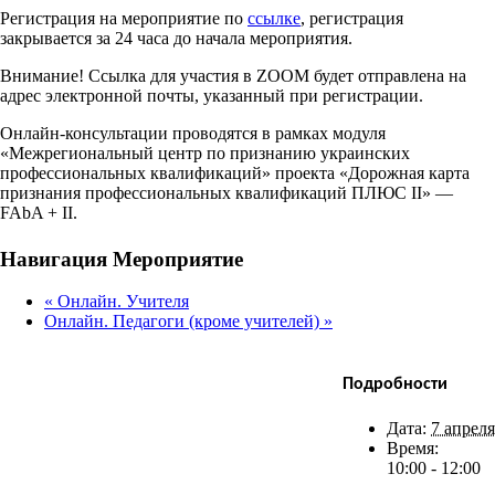
Регистрация на мероприятие по
ссылке
, регистрация
закрывается за 24 часа до начала мероприятия.
Внимание! Ссылка для участия в ZOOM будет отправлена на
адрес электронной почты, указанный при регистрации.
Онлайн-консультации проводятся в рамках модуля
«Межрегиональный центр по признанию украинских
профессиональных квалификаций» проекта «Дорожная карта
признания профессиональных квалификаций ПЛЮС II» —
FAbA + II.
Facebook
X
Bluesky
Reddit
LinkedIn
WhatsApp
Telegram
Tumblr
Xing
Email
Copy
Навигация Мероприятие
Link
«
Онлайн. Учителя
Онлайн. Педагоги (кроме учителей)
»
Подробности
Дата:
7 апреля
Время:
10:00 - 12:00