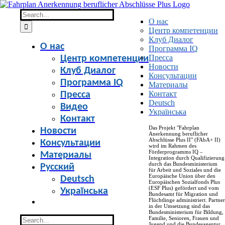
Skip
to
Search
О нас
content
for:
Центр компетенции
Клуб Диалог
О нас
Программа IQ
Пресса
Центр компетенции
Новости
Клуб Диалог
Консультации
Программа IQ
Материалы
Контакт
Пресса
Deutsch
Видео
Українська
Контакт
Das Projekt "Fahrplan
Новости
Anerkennung beruflicher
Abschlüsse Plus II" (FAbA+ II)
Консультации
wird im Rahmen des
Förderprogramms IQ –
Материалы
Integration durch Qualifizierung
durch das Bundesministerium
Русский
für Arbeit und Soziales und die
Europäische Union über den
Deutsch
Europäischen Sozialfonds Plus
(ESF Plus) gefördert und vom
Українська
Bundesamt für Migration und
Flüchtlinge administriert. Partner
in der Umsetzung sind das
Bundesministerium für Bildung,
Search
Familie, Senioren, Frauen und
Jugend und die Bundesagentur