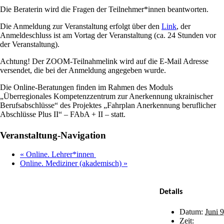
Die Beraterin wird die Fragen der Teilnehmer*innen beantworten.
Die Anmeldung zur Veranstaltung erfolgt über den
Link
, der
Anmeldeschluss ist am Vortag der Veranstaltung (ca. 24 Stunden vor
der Veranstaltung).
Achtung! Der ZOOM-Teilnahmelink wird auf die E-Mail Adresse
versendet, die bei der Anmeldung angegeben wurde.
Die Online-Beratungen finden im Rahmen des Moduls
„Überregionales Kompetenzzentrum zur Anerkennung ukrainischer
Berufsabschlüsse“ des Projektes „Fahrplan Anerkennung beruflicher
Abschlüsse Plus II“ – FAbA + II – statt.
Facebook
X
Bluesky
Reddit
LinkedIn
WhatsApp
Telegram
Tumblr
Xing
Email
Copy
Veranstaltung-Navigation
Link
«
Online. Lehrer*innen
Online. Mediziner (akademisch)
»
Details
Datum:
Juni 9
Zeit: