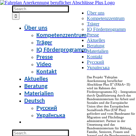
Skip
to
Search
Über uns
content
for:
Kompetenzzentrum
Träger
Über uns
IQ Förderprogramm
Presse
Kompetenzzentrum
Aktuelles
Träger
Beratung
IQ Förderprogramm
Materialien
Kontakt
Presse
Русский
Video
Українська
Kontakt
Das Projekt "Fahrplan
Aktuelles
Anerkennung beruflicher
Abschlüsse Plus II" (FAbA+ II)
Beratung
wird im Rahmen des
Förderprogramms IQ – Integration
Materialien
durch Qualifizierung durch das
Bundesministerium für Arbeit und
Deutsch
Soziales und die Europäische
Union über den Europäischen
Русский
Sozialfonds Plus (ESF Plus)
gefördert und vom Bundesamt für
Українська
Migration und Flüchtlinge
administriert. Partner in der
Umsetzung sind das
Bundesministerium für Bildung,
Search
Familie, Senioren, Frauen und
Jugend und die Bundesagentur für