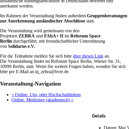
ausländische Bildungsabschlüsse in Deutschland bewertet und
anerkannt werden.
Im Rahmen der Veranstaltung finden außerdem
Gruppenberatungen
zur Anerkennung ausländischer Abschlüsse
statt.
Die Veranstaltung wird gemeinsam von den
Projekten
ZEBRA
und
FAbA+ II
im
Reforum Space
Berlin
durchgeführt, mit freundschaftlicher Unterstützung
von
Solidarus e.V.
Für die Teilnahme melden Sie sich bitte
über diesen Link
an.
Die Veranstaltung findet im Reforum Space Berlin, Wiener Str. 31,
10999 Berlin, statt. Wenn Sie weitere Fragen haben, wenden Sie sich
bitte per E-Mail an
iq_zebra@bvre.de
.
Facebook
X
Bluesky
Reddit
LinkedIn
WhatsApp
Telegram
Tumblr
Xing
Email
Copy
Veranstaltung-Navigation
Link
«
Online. Uni- oder Hochschuldiplom
Online. Mediziner (akademisch)
»
Details
Datum:
Mai 5