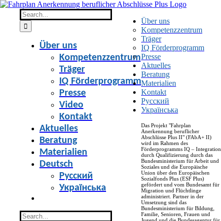
Skip
to
Search
Über uns
content
for:
Kompetenzzentrum
Träger
Über uns
IQ Förderprogramm
Presse
Kompetenzzentrum
Aktuelles
Träger
Beratung
IQ Förderprogramm
Materialien
Kontakt
Presse
Русский
Video
Українська
Kontakt
Das Projekt "Fahrplan
Aktuelles
Anerkennung beruflicher
Abschlüsse Plus II" (FAbA+ II)
Beratung
wird im Rahmen des
Förderprogramms IQ – Integration
Materialien
durch Qualifizierung durch das
Bundesministerium für Arbeit und
Deutsch
Soziales und die Europäische
Union über den Europäischen
Русский
Sozialfonds Plus (ESF Plus)
gefördert und vom Bundesamt für
Українська
Migration und Flüchtlinge
administriert. Partner in der
Umsetzung sind das
Bundesministerium für Bildung,
Search
Familie, Senioren, Frauen und
Jugend und die Bundesagentur für