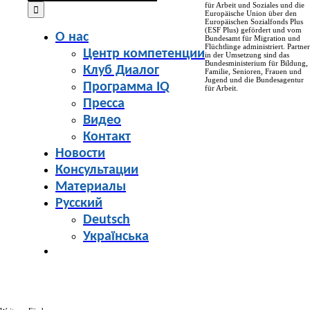
for:
für Arbeit und Soziales und die
Europäische Union über den
Europäischen Sozialfonds Plus
(ESF Plus) gefördert und vom
О нас
Bundesamt für Migration und
Flüchtlinge administriert. Partner
Центр компетенции
in der Umsetzung sind das
Bundesministerium für Bildung,
Клуб Диалог
Familie, Senioren, Frauen und
Jugend und die Bundesagentur
Программа IQ
für Arbeit.
Пресса
Видео
Контакт
Новости
Консультации
Материалы
Русский
Deutsch
Українська