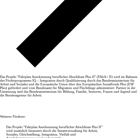
Das Projekt "Fahrplan Anerkennung beruflicher Abschlüsse Plus II" (FAbA+ II) wird im Rahmen
des Förderprogramms IQ – Integration durch Qualifizierung durch das Bundesministerium für
Arbeit und Soziales und die Europäische Union über den Europäischen Sozialfonds Plus (ESF
Plus) gefördert und vom Bundesamt für Migration und Flüchtlinge administriert. Partner in der
Umsetzung sind das Bundesministerium für Bildung, Familie, Senioren, Frauen und Jugend und
die Bundesagentur für Arbeit.
Weiterer Förderer:
Das Projekt “Fahrplan Anerkennung beruflicher Abschlüsse Plus II”
wird zusätzlich finanziert durch die Senatsverwaltung für Arbeit,
Soziales, Gleichstellung, Integration, Vielfalt und