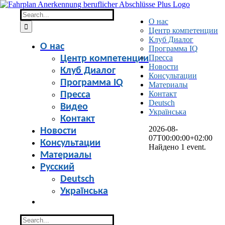
Skip
to
Search
О нас
content
for:
Центр компетенции
Клуб Диалог
О нас
Программа IQ
Пресса
Центр компетенции
Новости
Клуб Диалог
Консультации
Программа IQ
Материалы
Контакт
Пресса
Deutsch
Видео
Українська
Контакт
2026-08-
Новости
07T00:00:00+02:00
Консультации
Найдено 1 event.
Материалы
Русский
Deutsch
Українська
Search