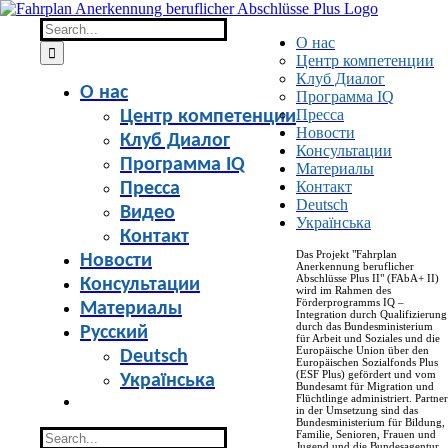
Skip
to
Search
О нас
content
for:
Центр компетенции
Клуб Диалог
О нас
Программа IQ
Пресса
Центр компетенции
Новости
Клуб Диалог
Консультации
Программа IQ
Материалы
Контакт
Пресса
Deutsch
Видео
Українська
Контакт
Das Projekt "Fahrplan
Новости
Anerkennung beruflicher
Abschlüsse Plus II" (FAbA+ II)
Консультации
wird im Rahmen des
Förderprogramms IQ –
Материалы
Integration durch Qualifizierung
durch das Bundesministerium
Русский
für Arbeit und Soziales und die
Europäische Union über den
Deutsch
Europäischen Sozialfonds Plus
(ESF Plus) gefördert und vom
Українська
Bundesamt für Migration und
Flüchtlinge administriert. Partner
in der Umsetzung sind das
Bundesministerium für Bildung,
Search
Familie, Senioren, Frauen und
Jugend und die Bundesagentur