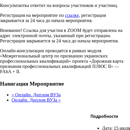
Консультантка ответит на вопросы участников и участниц.
Регистрация на мероприятие по
ссылке
, регистрация
закрывается за 24 часа до начала мероприятия.
Внимание! Ссылка для участия в ZOOM будет отправлена на
адрес электронной почты, указанный при регистрации.
Регистрация закрывается за 24 часа до начала мероприятия.
Онлайн-консультации проводятся в рамках модуля
«Межрегиональный центр по признанию украинских
профессиональных квалификаций» проекта «Дорожная карта
признания профессиональных квалификаций ПЛЮС II» —
FAbA + II.
Facebook
X
Bluesky
Reddit
LinkedIn
WhatsApp
Telegram
Tumblr
Xing
Email
Copy
Навигация Мероприятие
Link
«
Онлайн. Диплом ВУЗа
Онлайн. Диплом ВУЗа
»
Подробности
Дата:
15 июля