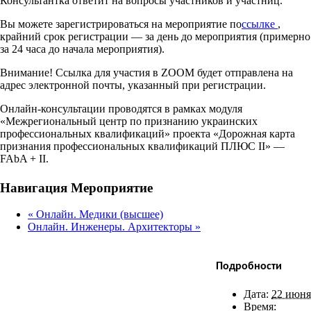
Консультантка ответит на вопросы участников и участниц.
Вы можете зарегистрироваться на мероприятие по
ссылке
,
крайний срок регистрации — за день до мероприятия (примерно
за 24 часа до начала мероприятия).
Внимание! Ссылка для участия в ZOOM будет отправлена на
адрес электронной почты, указанный при регистрации.
Онлайн-консультации проводятся в рамках модуля
«Межрегиональный центр по признанию украинских
профессиональных квалификаций» проекта «Дорожная карта
признания профессиональных квалификаций ПЛЮС II» —
FAbA + II.
Facebook
X
Bluesky
Reddit
LinkedIn
WhatsApp
Telegram
Tumblr
Xing
Email
Copy
Навигация Мероприятие
Link
«
Онлайн. Медики (высшее)
Онлайн. Инженеры. Архитекторы
»
Подробности
Дата:
22 июня
Время: