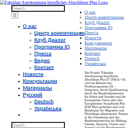
Skip
to
Search
О нас
content
for:
Центр компетенции
Клуб Диалог
О нас
Программа IQ
Пресса
Центр компетенции
Новости
Клуб Диалог
Консультации
Программа IQ
Материалы
Контакт
Пресса
Deutsch
Видео
Українська
Контакт
Das Projekt "Fahrplan
Новости
Anerkennung beruflicher
Abschlüsse Plus II" (FAbA+ II)
Консультации
wird im Rahmen des
Förderprogramms IQ –
Материалы
Integration durch Qualifizierung
durch das Bundesministerium
Русский
für Arbeit und Soziales und die
Europäische Union über den
Deutsch
Europäischen Sozialfonds Plus
(ESF Plus) gefördert und vom
Українська
Bundesamt für Migration und
Flüchtlinge administriert. Partner
in der Umsetzung sind das
Bundesministerium für Bildung,
Search
Familie, Senioren, Frauen und
Jugend und die Bundesagentur