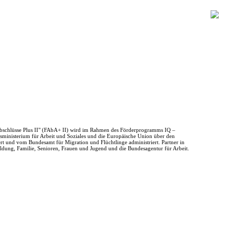
Abschlüsse Plus II" (FAbA+ II) wird im Rahmen des Förderprogramms IQ –
sministerium für Arbeit und Soziales und die Europäische Union über den
rt und vom Bundesamt für Migration und Flüchtlinge administriert. Partner in
ldung, Familie, Senioren, Frauen und Jugend und die Bundesagentur für Arbeit.