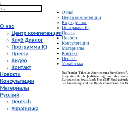
h
О нас
Центр компетенции
Клуб Диалог
О нас
Программа IQ
Пресса
Центр компетенции
Новости
Клуб Диалог
Консультации
Программа IQ
Материалы
Контакт
Пресса
Deutsch
Видео
Українська
Контакт
Das Projekt "Fahrplan Anerkennung beruflicher 
Новости
Integration durch Qualifizierung durch das Bunde
Europäischen Sozialfonds Plus (ESF Plus) geförde
Консультации
der Umsetzung sind das Bundesministerium für Bi
Материалы
Русский
Deutsch
Українська