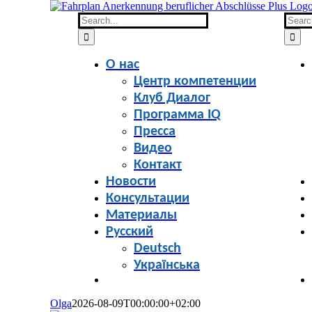
Skip
to
Search
Searc
content
for:
for:
О нас
Центр компетенции
Клуб Диалог
Программа IQ
Пресса
Видео
Контакт
Новости
Консультации
Материалы
Русский
Deutsch
Українська
Olga
2026-08-09T00:00:00+02:00