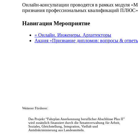
Онлайн-консультации проводятся в рамках модуля «
признания профессиональных квалификаций ПЛЮС»
Facebook
X
Bluesky
Reddit
LinkedIn
WhatsApp
Telegram
Tumblr
Xing
Email
Copy
Навигация Мероприятие
Link
«
Онлайн. Инженеры. Архитекторы
Акция «Признание дипломов: вопросы & ответ
Weiterer Förderer:
Das Projekt “Fahrplan Anerkennung beruflicher Abschlüsse Plus II”
wird zusätzlich finanziert durch die Senatsverwaltung für Arbeit,
Soziales, Gleichstellung, Integration, Vielfalt und
Antidiskriminierung aus Landesmitteln.