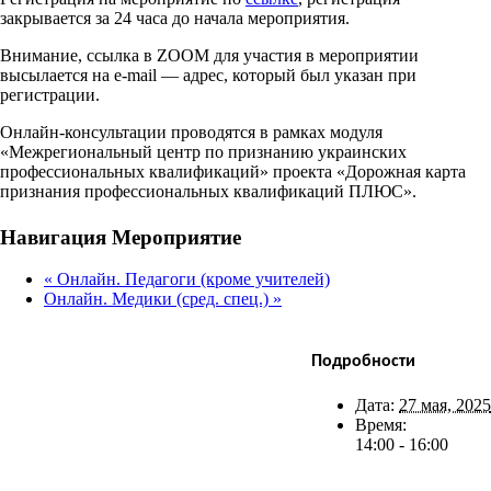
закрывается за 24 часа до начала мероприятия.
Внимание, ссылка в ZOOM для участия в мероприятии
высылается на e-mail — адрес, который был указан при
регистрации.
Онлайн-консультации проводятся в рамках модуля
«Межрегиональный центр по признанию украинских
профессиональных квалификаций» проекта «Дорожная карта
признания профессиональных квалификаций ПЛЮС».
Facebook
X
Bluesky
Reddit
LinkedIn
WhatsApp
Telegram
Tumblr
Xing
Email
Copy
Навигация Мероприятие
Link
«
Онлайн. Педагоги (кроме учителей)
Онлайн. Медики (сред. спец.)
»
Подробности
Дата:
27 мая, 2025
Время:
14:00 - 16:00