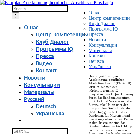
Skip
to
Search
О нас
content
for:
Центр компетенции
Клуб Диалог
О нас
Программа IQ
Пресса
Центр компетенции
Новости
Клуб Диалог
Консультации
Программа IQ
Материалы
Контакт
Пресса
Deutsch
Видео
Українська
Контакт
Das Projekt "Fahrplan
Новости
Anerkennung beruflicher
Abschlüsse Plus II" (FAbA+ II)
Консультации
wird im Rahmen des
Förderprogramms IQ –
Материалы
Integration durch Qualifizierung
durch das Bundesministerium
Русский
für Arbeit und Soziales und die
Europäische Union über den
Deutsch
Europäischen Sozialfonds Plus
(ESF Plus) gefördert und vom
Українська
Bundesamt für Migration und
Flüchtlinge administriert. Partner
in der Umsetzung sind das
Bundesministerium für Bildung,
Search
Familie, Senioren, Frauen und
Jugend und die Bundesagentur