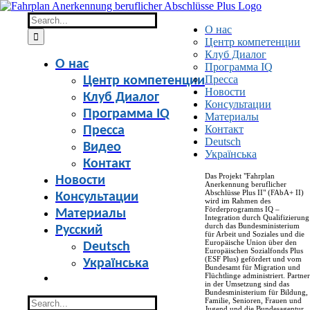
Skip
to
Search
О нас
content
for:
Центр компетенции
Клуб Диалог
О нас
Программа IQ
Пресса
Центр компетенции
Новости
Клуб Диалог
Консультации
Программа IQ
Материалы
Контакт
Пресса
Deutsch
Видео
Українська
Контакт
Das Projekt "Fahrplan
Новости
Anerkennung beruflicher
Abschlüsse Plus II" (FAbA+ II)
Консультации
wird im Rahmen des
Förderprogramms IQ –
Материалы
Integration durch Qualifizierung
durch das Bundesministerium
Русский
für Arbeit und Soziales und die
Europäische Union über den
Deutsch
Europäischen Sozialfonds Plus
(ESF Plus) gefördert und vom
Українська
Bundesamt für Migration und
Flüchtlinge administriert. Partner
in der Umsetzung sind das
Bundesministerium für Bildung,
Search
Familie, Senioren, Frauen und
Jugend und die Bundesagentur