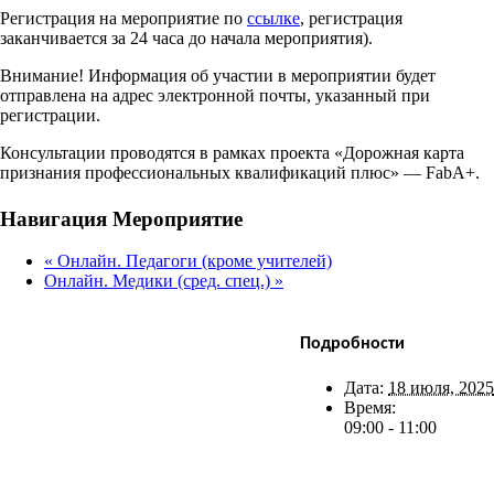
Регистрация на мероприятие по
ссылке
, регистрация
заканчивается за 24 часа до начала мероприятия).
Внимание! Информация об участии в мероприятии будет
отправлена на адрес электронной почты, указанный при
регистрации.
Консультации проводятся в рамках проекта «Дорожная карта
признания профессиональных квалификаций плюс» — FabA+.
Facebook
X
Bluesky
Reddit
LinkedIn
WhatsApp
Telegram
Tumblr
Xing
Email
Copy
Навигация Мероприятие
Link
«
Онлайн. Педагоги (кроме учителей)
Онлайн. Медики (сред. спец.)
»
Подробности
Дата:
18 июля, 2025
Время:
09:00 - 11:00