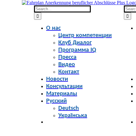
Skip
to
Search
Searc
content
for:
for:
О нас
Центр компетенции
Клуб Диалог
Программа IQ
Пресса
Видео
Контакт
Новости
Консультации
Материалы
Русский
Deutsch
Українська